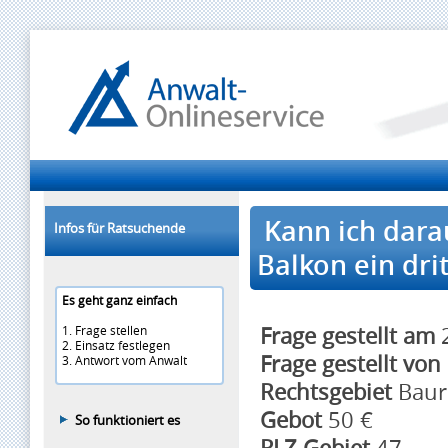
Kann ich darau
Infos für Ratsuchende
Balkon ein dri
Es geht ganz einfach
Frage gestellt am
2
1. Frage stellen
2. Einsatz festlegen
Frage gestellt von
3. Antwort vom Anwalt
Rechtsgebiet
Baur
Gebot
50 €
So funktioniert es
PLZ Gebiet
47