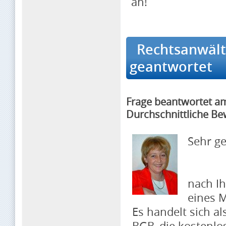
an!
Rechtsanwältin
geantwortet
Frage beantwortet a
Durchschnittliche Be
Sehr g
nach Ih
eines M
Es handelt sich a
BGB, die kostenlos