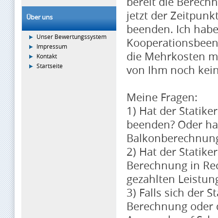
bereit die Berech
jetzt der Zeitpun
Über uns
beenden. Ich habe
Unser Bewertungssystem
Kooperationsbeend
Impressum
die Mehrkosten mi
Kontakt
Startseite
von Ihm noch kei
Meine Fragen:
1) Hat der Statike
beenden? Oder hab
Balkonberechnung
2) Hat der Statiker
Berechnung in Rech
gezahlten Leistu
3) Falls sich der St
Berechnung oder d