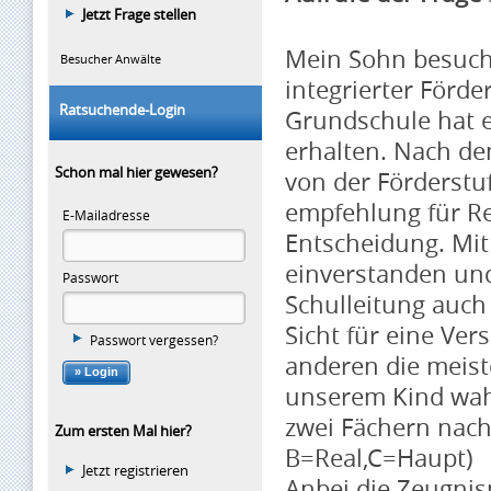
Jetzt Frage stellen
Mein Sohn besucht
Besucher Anwälte
integrierter Förder
Ratsuchende-Login
Grundschule hat 
erhalten. Nach de
Schon mal hier gewesen?
von der Förderstu
empfehlung für Re
E-Mailadresse
Entscheidung. Mit
einverstanden und
Passwort
Schulleitung auch
Sicht für eine V
Passwort vergessen?
anderen die meist
unserem Kind wah
zwei Fächern nach
Zum ersten Mal hier?
B=Real,C=Haupt)
Jetzt registrieren
Anbei die Zeugnisn