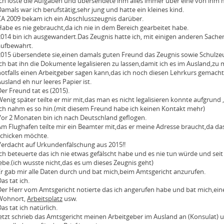
Ich löste die Aufgaben und übersendete ihm alles immer über eine von ihm mi
amals war ich berufstätig,sehr jung und hatte ein kleines kind.
CA 2009 bekam ich ein Abschlusszeugnis darüber.
abe es nie gebraucht,da ich nie in dem Bereich gearbeitet habe.
2014 bin ich ausgewandert.Das Zeugnis hatte ich, mit einigen anderen Sache
aufbewahrt.
2015 übersendete sie,einen damals guten Freund das Zeugnis sowie Schulze
Ich bat ihn die Dokumente legalisieren zu lassen,damit ich es im Ausland,z
notfalls einen Arbeitgeber sagen kann,das ich noch diesen Lehrkurs gemach
usland eh nur leeres Papier ist.
er Freund tat es (2015).
enig später teilte er mir mit,das man es nicht legalisieren konnte aufgrund ,
Ich nahm es so hin.(mit diesem Freund habe ich keinen Kontakt mehr)
Vor 2 Monaten bin ich nach Deutschland geflogen.
Am Flughafen teilte mir ein Beamter mit,das er meine Adresse braucht,da das
schicken möchte.
Verdacht auf Urkundenfälschung aus 2015!!
ch beteuerte das ich nie etwas gefälscht habe und es nie tun würde und sei
ebe.(ich wusste nicht,das es um dieses Zeugnis geht)
Er gab mir alle Daten durch und bat mich,beim Amtsgericht anzurufen.
as tat ich.
Der Herr vom Amtsgericht notierte das ich angerufen habe und bat mich,ein
Wohnort,
Arbeitsplatz
usw.
as tat ich natürlich.
etzt schrieb das Amtsgericht meinen Arbeitgeber im Ausland an (Konsulat) un