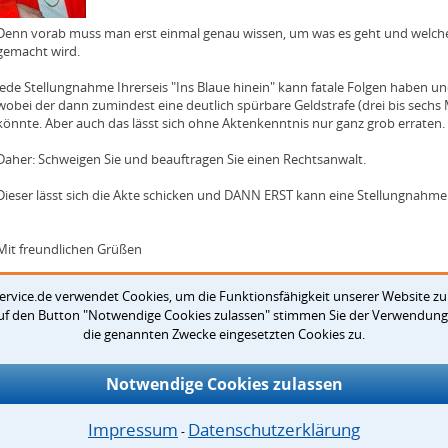
Denn vorab muss man erst einmal genau wissen, um was es geht und welch
gemacht wird.
Jede Stellungnahme Ihrerseis "Ins Blaue hinein" kann fatale Folgen haben un
wobei der dann zumindest eine deutlich spürbare Geldstrafe (drei bis sech
könnte. Aber auch das lässt sich ohne Aktenkenntnis nur ganz grob erraten.
Daher: Schweigen Sie und beauftragen Sie einen Rechtsanwalt.
Dieser lässt sich die Akte schicken und DANN ERST kann eine Stellungnahm
Mit freundlichen Grüßen
Rechtsanwältin
ervice.de verwendet Cookies, um die Funktionsfähigkeit unserer Website zu
Sylvia True-Bohle
auf den Button "Notwendige Cookies zulassen" stimmen Sie der Verwendung 
die genannten Zwecke eingesetzten Cookies zu.
--------------------------------
Rechtsanwälte
Thomas Bohle & Sylvia True-Bohle
Notwendige Cookies zulassen
Damm 2
Impressum
Datenschutzerklärung
26135 Oldenburg
⁃