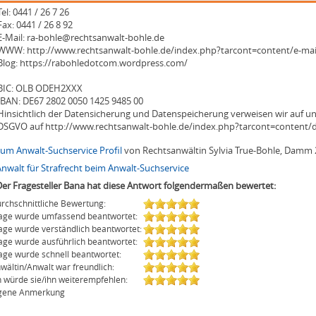
Tel: 0441 / 26 7 26
Fax: 0441 / 26 8 92
E-Mail: ra-bohle@rechtsanwalt-bohle.de
WWW: http://www.rechtsanwalt-bohle.de/index.php?tarcont=content/e-mail
Blog: https://rabohledotcom.wordpress.com/
BIC: OLB ODEH2XXX
IBAN: DE67 2802 0050 1425 9485 00
Hinsichtlich der Datensicherung und Datenspeicherung verweisen wir auf u
DSGVO auf http://www.rechtsanwalt-bohle.de/index.php?tarcont=content/d
zum Anwalt-Suchservice Profil
von Rechtsanwältin Sylvia True-Bohle, Damm 
Anwalt für Strafrecht beim Anwalt-Suchservice
Der Fragesteller Bana hat diese Antwort folgendermaßen bewertet:
rchschnittliche Bewertung:
age wurde umfassend beantwortet:
age wurde verständlich beantwortet:
age wurde ausführlich beantwortet:
age wurde schnell beantwortet:
wältin/Anwalt war freundlich:
h würde sie/ihn weiterempfehlen:
gene Anmerkung