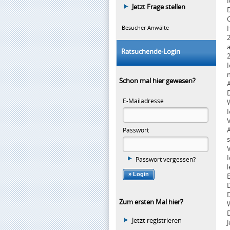
Jetzt Frage stellen
D
Besucher Anwälte
H
Ratsuchende-Login
Schon mal hier gewesen?
A
D
E-Mailadresse
W
Passwort
I
Passwort vergessen?
l
D
Zum ersten Mal hier?
D
Jetzt registrieren
J