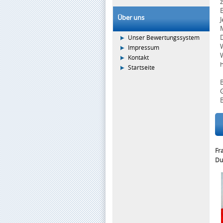
z
E
Über uns
J
Unser Bewertungssystem
Impressum
Kontakt
h
Startseite
B
R
Fr
Du