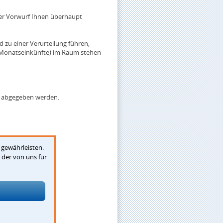
er Vorwurf Ihnen überhaupt
d zu einer Verurteilung führen,
s Monatseinkünfte) im Raum stehen
e abgegeben werden.
 gewährleisten.
der von uns für