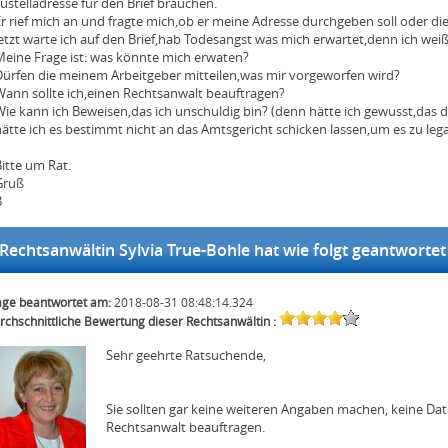
ustelladresse für den Brief brauchen.
r rief mich an und fragte mich,ob er meine Adresse durchgeben soll oder die
etzt warte ich auf den Brief,hab Todesangst was mich erwartet,denn ich weiß 
Meine Frage ist: was könnte mich erwaten?
Dürfen die meinem Arbeitgeber mitteilen,was mir vorgeworfen wird?
Wann sollte ich,einen Rechtsanwalt beauftragen?
Wie kann ich Beweisen,das ich unschuldig bin? (denn hätte ich gewusst,das
ätte ich es bestimmt nicht an das Amtsgericht schicken lassen,um es zu legal
itte um Rat.
Gruß
B
echtsanwältin Sylvia True-Bohle hat wie folgt geantwortet
age beantwortet am:
2018-08-31 08:48:14.324
rchschnittliche Bewertung dieser Rechtsanwältin :
Sehr geehrte Ratsuchende,
Sie sollten gar keine weiteren Angaben machen, keine 
Rechtsanwalt beauftragen.