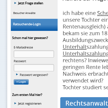
Jetzt Frage stellen
ich habe eine
Sch
Besucher Anwälte
unsere Tochter ei
Ratsuchende-Login
Rentenausgleich) 
bekam sie zum 18.
Schon mal hier gewesen?
Ausbildungszwecke
Unterhalt
szahlun
E-Mailadresse
Unterhaltszahlun
rechtens? Inwieweit
Passwort
geringen Rente leb
Nachweis erbracht
Passwort vergessen?
verwendet wird?
Tochter studiert se
Zum ersten Mal hier?
Rechtsanwalt 
Jetzt registrieren