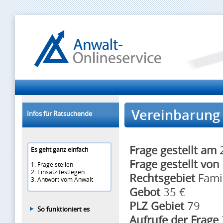
Vereinbarung 
Infos für Ratsuchende
Frage gestellt am
2
Es geht ganz einfach
Frage gestellt von
1. Frage stellen
2. Einsatz festlegen
Rechtsgebiet
Fami
3. Antwort vom Anwalt
Gebot
35 €
PLZ Gebiet
79
So funktioniert es
Aufrufe der Frage