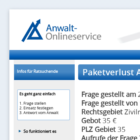
Paketverlust 
Infos für Ratsuchende
Frage gestellt am
2
Es geht ganz einfach
Frage gestellt von
1. Frage stellen
2. Einsatz festlegen
Rechtsgebiet
Zivil
3. Antwort vom Anwalt
Gebot
35 €
PLZ Gebiet
35
So funktioniert es
Aufrufe der Frage