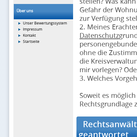
stellen? Was kann 
Gefahr der Wohnu
Über uns
zur Verfügung stel
Unser Bewertungssystem
2. Meines Erachte
Impressum
Datenschutz
grund
Kontakt
Startseite
personengebundene
ohne die Zustimm
die Kreisverwaltu
mir vorlegen? Ode
3. Welches Vorgeh
Soweit es möglich 
Rechtsgrundlage 
Rechtsanwältin
geantwortet