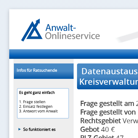
Datenaustaus
Infos für Ratsuchende
Kreisverwaltu
Es geht ganz einfach
Frage gestellt am
2
1. Frage stellen
2. Einsatz festlegen
Frage gestellt von
3. Antwort vom Anwalt
Rechtsgebiet
Verw
Gebot
40 €
So funktioniert es
PLZ Gebiet
47