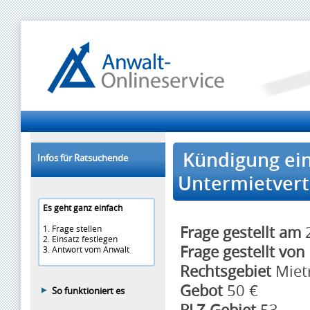
Kündigung ein
Infos für Ratsuchende
Untermietvert
Es geht ganz einfach
Frage gestellt am
2
1. Frage stellen
2. Einsatz festlegen
Frage gestellt von
3. Antwort vom Anwalt
Rechtsgebiet
Miet
Gebot
50 €
So funktioniert es
PLZ Gebiet
53