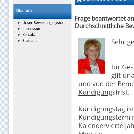
Über uns
Frage beantwortet a
Unser Bewertungssystem
Durchschnittliche Be
Impressum
Kontakt
Sehr g
Startseite
für Ge
gilt u
und von der Bemes
Kündigung
sfrist.
Kündigungstag ist
Kündigungstermin 
Kalenderviertelja
Monate.