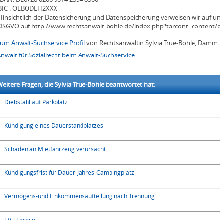
BIC : OLBODEH2XXX
Hinsichtlich der Datensicherung und Datenspeicherung verweisen wir auf u
DSGVO auf http://www.rechtsanwalt-bohle.de/index.php?tarcont=content/d
zum Anwalt-Suchservice Profil
von Rechtsanwältin Sylvia True-Bohle, Damm 
Anwalt für Sozialrecht beim Anwalt-Suchservice
eitere Fragen, die Sylvia True-Bohle beantwortet hat:
Diebstahl auf Parkplatz
Kündigung eines Dauerstandplatzes
Schaden an Mietfahrzeug verursacht
Kündigungsfrist für Dauer-Jahres-Campingplatz
Vermögens-und Einkommensaufteilung nach Trennung
EV - Termin