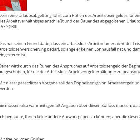
Denn eine Urlaubsabgeltung führt zum Ruhen des Arbeitslosengeldes für ein
des
Arbeitsverhältnis
ses anschließt und der Dauer des abgegoltenen Urlaubs 
157 SGBIII.
Das hat seinen Grund darin, dass ein arbeitslose Arbeitnehmer nicht der Lei
Arbeitslosenversicherung
bedarf, solange er keinen Lohnausfall hat und dami
eingetreten ist.
Daher wird durch das Ruhen des Anspruches auf Arbeitslosengeld der Beginn
aufgeschoben, für die der Arbeitslose Arbeitsentgelt erhält oder zu beanspr
Mit dieser gesetzlichen Vorgabe soll den Doppelbezug von Arbeitsentgelt u
werden.
Sie müssen also wahrheitsgemäß Angaben über diesen Zufluss machen, da e
Ich bedauere, Ihnen keine andere Antwort geben zu können; aber die Gesetze
Mit freundlichen Grüßen