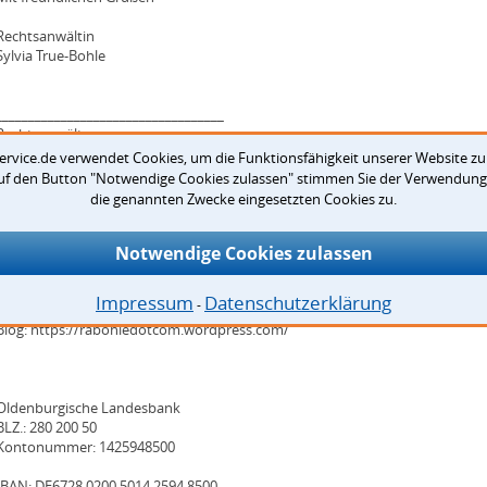
Rechtsanwältin
Sylvia True-Bohle
___________________________________
Rechtsanwälte
Thomas Bohle & Sylvia True-Bohle
ervice.de verwendet Cookies, um die Funktionsfähigkeit unserer Website zu
Damm 2
auf den Button "Notwendige Cookies zulassen" stimmen Sie der Verwendung 
die genannten Zwecke eingesetzten Cookies zu.
26135 Oldenburg
Notwendige Cookies zulassen
Tel: 0441 / 26 7 26
Fax: 0441 / 26 8 92
E-Mail: ra-bohle@rechtsanwalt-bohle.de
Impressum
Datenschutzerklärung
⁃
WWW: http://www.rechtsanwalt-bohle.de/index.php?tarcont=content/e-mail
Blog: https://rabohledotcom.wordpress.com/
Oldenburgische Landesbank
BLZ.: 280 200 50
Kontonummer: 1425948500
IBAN: DE6728 0200 5014 2594 8500