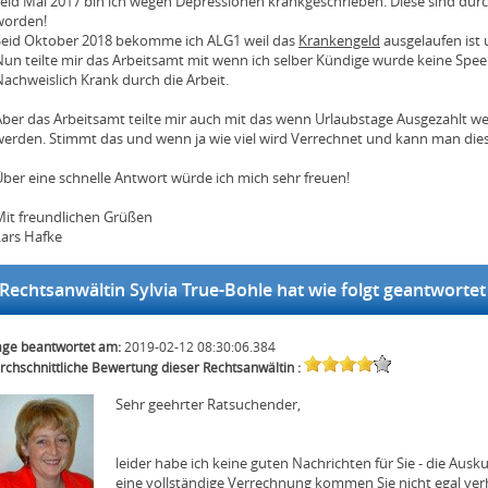
seid Mai 2017 bin ich wegen Depressionen krankgeschrieben. Diese sind dur
worden!
Seid Oktober 2018 bekomme ich ALG1 weil das
Krankengeld
ausgelaufen ist 
un teilte mir das Arbeitsamt mit wenn ich selber Kündige wurde keine Speer
achweislich Krank durch die Arbeit.
Aber das Arbeitsamt teilte mir auch mit das wenn Urlaubstage Ausgezahlt w
werden. Stimmt das und wenn ja wie viel wird Verrechnet und kann man die
Über eine schnelle Antwort würde ich mich sehr freuen!
Mit freundlichen Grüßen
Lars Hafke
echtsanwältin Sylvia True-Bohle hat wie folgt geantwortet
age beantwortet am:
2019-02-12 08:30:06.384
rchschnittliche Bewertung dieser Rechtsanwältin :
Sehr geehrter Ratsuchender,
leider habe ich keine guten Nachrichten für Sie - die Ausk
eine vollständige Verrechnung kommen Sie nicht egal ver