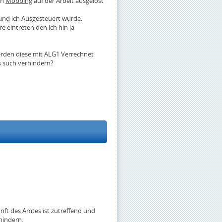
ch
Mobbing
auf der Arbeit ausgelöst
und ich Ausgesteuert wurde.
e eintreten den ich hin ja
erden diese mit ALG1 Verrechnet
s such verhindern?
unft des Amtes ist zutreffend und
hindern.